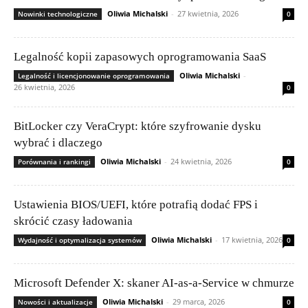
Oliwia Michalski
-
27 kwietnia, 2026
Nowinki technologiczne
0
Legalność kopii zapasowych oprogramowania SaaS
Oliwia Michalski
-
Legalność i licencjonowanie oprogramowania
26 kwietnia, 2026
0
BitLocker czy VeraCrypt: które szyfrowanie dysku
wybrać i dlaczego
Oliwia Michalski
-
24 kwietnia, 2026
Porównania i rankingi
0
Ustawienia BIOS/UEFI, które potrafią dodać FPS i
skrócić czasy ładowania
Oliwia Michalski
-
17 kwietnia, 2026
Wydajność i optymalizacja systemów
0
Microsoft Defender X: skaner AI-as-a-Service w chmurze
Oliwia Michalski
-
29 marca, 2026
Nowości i aktualizacje
0