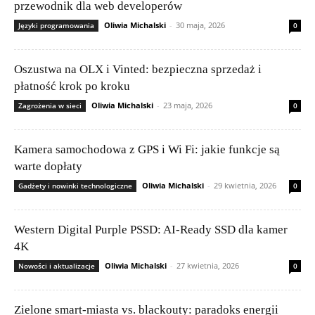
przewodnik dla web developerów
Oliwia Michalski
-
30 maja, 2026
Języki programowania
0
Oszustwa na OLX i Vinted: bezpieczna sprzedaż i
płatność krok po kroku
Oliwia Michalski
-
23 maja, 2026
Zagrożenia w sieci
0
Kamera samochodowa z GPS i Wi Fi: jakie funkcje są
warte dopłaty
Oliwia Michalski
-
29 kwietnia, 2026
Gadżety i nowinki technologiczne
0
Western Digital Purple PSSD: AI-Ready SSD dla kamer
4K
Oliwia Michalski
-
27 kwietnia, 2026
Nowości i aktualizacje
0
Zielone smart-miasta vs. blackouty: paradoks energii