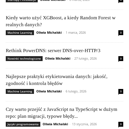
Kiedy warto użyć XGBoost, a kiedy Random Forest w
realnych danych?
Oliwia Michalski
-
1 marca, 2026
Machine Learning
0
Rethink PowerDNS: serwer DNS-over-HTTP/3
Oliwia Michalski
-
27 lutego, 2026
Nowinki technologiczne
0
Najlepsze praktyki etykietowania danych: jakość,
zgodność i kontrola błędów
Oliwia Michalski
-
6 lutego, 2026
Machine Learning
0
Czy warto przejść z JavaScript na TypeScript w dużym
repo: plan migracji, typowe błędy...
Oliwia Michalski
-
13 stycznia, 2026
Języki programowania
0