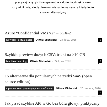
precyzyjny język i transparentne założenia, dzięki czemu
czytelnik wie, kiedy dane rozwiązanie ma sens, a kiedy lepiej
szukać alternatywy.
Azure “Confidential VMs v2” – SGX-2
Oliwia Michalski
-
25 lipca, 2026
Nowości i aktualizacje
0
Szybkie preview dużych CSV: tricki na >10 GB
Oliwia Michalski
-
24 lipca, 2026
Machine Learning
0
15 alternatyw dla popularnych narzędzi SaaS (open
source edition)
Oliwia Michalski
-
26 czerwca, 2026
Open source i projekty społecznościowe
0
Jak pisać szybkie API w Go bez bólu głowy: praktyczny