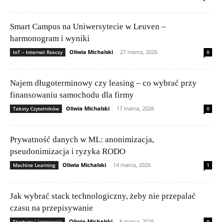
Smart Campus na Uniwersytecie w Leuven –
harmonogram i wyniki
Oliwia Michalski
-
27 marca, 2026
IoT – Internet Rzeczy
0
Najem długoterminowy czy leasing – co wybrać przy
finansowaniu samochodu dla firmy
Oliwia Michalski
-
17 marca, 2026
Teksty Czytelników
0
Prywatność danych w ML: anonimizacja,
pseudonimizacja i ryzyka RODO
Oliwia Michalski
-
14 marca, 2026
Machine Learning
1
Jak wybrać stack technologiczny, żeby nie przepalać
czasu na przepisywanie
Oliwia Michalski
-
8 marca, 2026
Startupy i innowacje
0