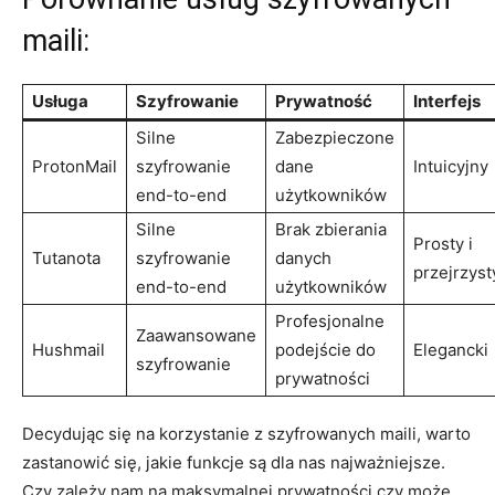
maili:
Usługa
Szyfrowanie
Prywatność
Interfejs
Silne
Zabezpieczone
ProtonMail
szyfrowanie
dane
Intuicyjny
end-to-end
użytkowników
Silne
Brak zbierania
Prosty i
Tutanota
szyfrowanie
danych
przejrzyst
end-to-end
użytkowników
Profesjonalne
Zaawansowane
Hushmail
podejście do
Elegancki
szyfrowanie
prywatności
Decydując się na korzystanie z szyfrowanych maili, warto
zastanowić się, jakie funkcje są dla nas najważniejsze.
Czy zależy nam na maksymalnej prywatności czy może