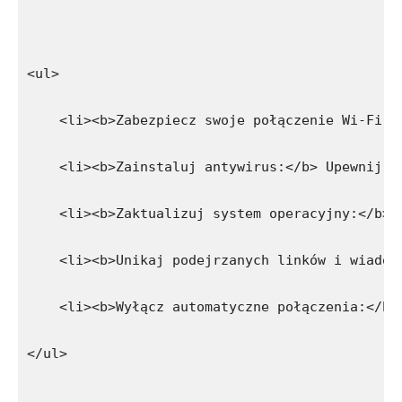
<ul>
    <li><b>Zabezpiecz swoje połączenie Wi-Fi:<
    <li><b>Zainstaluj antywirus:</b> Upewnij s
    <li><b>Zaktualizuj system operacyjny:</b> 
    <li><b>Unikaj podejrzanych linków i wiadom
    <li><b>Wyłącz automatyczne połączenia:</b>
</ul>