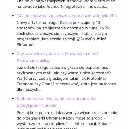
Znajdź 30 najważniejszych trendów, które warto mieć
na uwadze jako founder! #agrotech #innowacje…
10 sposobów na zmniejszenie opóźnień w tunelu VPN
Nowy artykuł na blogu! Dzisiaj pokazujemy 10
sposobów na zmniejszenie opóźnień w tunelu VPN.
Jeśli chcesz cieszyć się szybszym i stabilniejszym
połączeniem, koniecznie zajrzyj! 💻🚀 #VPN #Sieć
#Internet
Czy warto korzystać z szyfrowanych maili?
Porównanie usług
Już od dłuższego czasu zwiększa się popularność
szyfrowanych maili, ale czy warto z nich korzystać?
Warto przyjrzeć się usługom takim jak ProtonMail,
Tutanota czy Gmail i zdecydować, która jest najlepsza
dla naszych…
Krok po kroku: tworzymy rozszerzenie do
przeglądarki Chrome
Poznaj krok po kroku jak stworzyć własne rozszerzenie
do przeglądarki Chrome! Każdy może to zrobić -
wystarczy trochę cierpliwości i determinacji. Zobacz,
jakie możliwości daje ten proces!