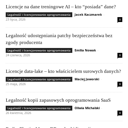
Licencje na dane treningowe AI – kto “posiada” dane?
Jacek Kaczmarek
-
Legalność i licencjonowanie oprogramowania
23 lipca, 2026
0
Legalność udostępniania patchy bezpieczeństwa bez
zgody producenta
Emilia Nowak
-
Legalność i licencjonowanie oprogramowania
24 czerwca, 2026
0
Licencje data-lake – kto właścicielem surowych danych?
Maciej Jaworski
-
Legalność i licencjonowanie oprogramowania
25 maja, 2026
0
Legalność kopii zapasowych oprogramowania SaaS
Oliwia Michalski
-
Legalność i licencjonowanie oprogramowania
26 kwietnia, 2026
0