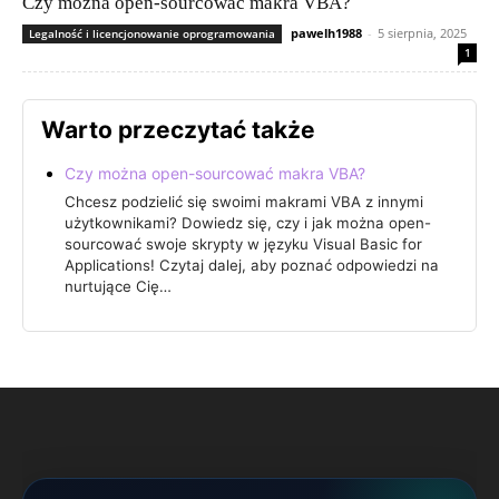
Czy można open-sourcować makra VBA?
pawelh1988
-
5 sierpnia, 2025
Legalność i licencjonowanie oprogramowania
1
Warto przeczytać także
Czy można open-sourcować makra VBA?
Chcesz podzielić się swoimi makrami VBA z innymi
użytkownikami? Dowiedz się, czy i jak można open-
sourcować swoje skrypty w języku Visual Basic for
Applications! Czytaj dalej, aby poznać odpowiedzi na
nurtujące Cię…