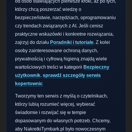
od osób stawiających pierwsze kroki, aż po tych,
którzy chcą poszerzać wiedzę o
bezpieczeństwie, narzędziach, oprogramowaniu
czy trendach związanych z AI. Jeśli cenisz
praktyczne wskazówki i konkretne rozwiązania,
zajrzyj do działu
Poradniki i tutoriale
. Z kolei
osoby zainteresowane ochroną danych,
prywatnością i cyfrową higieną znajdą wiele
wartościowych treści w kategorii
Bezpieczny
użytkownik
.
sprawdź szczegóły
serwis
kopertownic
Tworzymy ten serwis z myślą o czytelnikach,
którzy lubią rozumieć więcej, wybierać
świadomie i rozwijać się w tempie
dopasowanym do własnych potrzeb. Chcemy,
aby NakretkiTymbark.pl było nowoczesnym