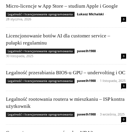
Micro-licencje w App Store – studium Apple i Google
Łukasz Michalski
-
Legalność i licencjonowanie oprogramowania
28 stycznia, 2026
0
Licencjonowanie botów AI dla customer service –
pułapki regulaminu
pawelh1988
-
Legalność i licencjonowanie oprogramowania
30 listopada, 2025
0
Legalność przerabiania BIOS-u GPU – undervolting i OC
pawelh1988
-
1 listopada, 2025
Legalność i licencjonowanie oprogramowania
3
Legalność rootowania routera w mieszkaniu – ISP kontra
użytkownik
pawelh1988
-
3 września, 2025
Legalność i licencjonowanie oprogramowania
0