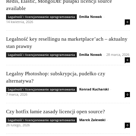
Redis, Elastic, MongoDB: pułapki licencji source
available
Emilia Nowak
-
Legalność i licencjonowanie oprogramowania
14 kwietnia, 2026
0
Legalność key resellingu na marketplace’ach – aktualny
stan prawny
Emilia Nowak
-
28 marca, 2026
Legalność i licencjonowanie oprogramowania
0
Legalny Photoshop: subskrypcja, pudełko czy
alternatywa?
Konrad Kucharski
-
Legalność i licencjonowanie oprogramowania
7 marca, 2026
0
Czy hotfix łamie zasady licencji open source?
Marek Zalewski
-
Legalność i licencjonowanie oprogramowania
26 lutego, 2026
0