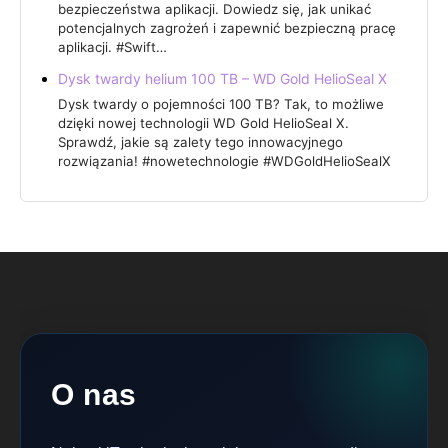
bezpieczeństwa aplikacji. Dowiedz się, jak unikać
potencjalnych zagrożeń i zapewnić bezpieczną pracę
aplikacji. #Swift…
Dysk twardy helium 100 TB – WD Gold HelioSeal X
Dysk twardy o pojemności 100 TB? Tak, to możliwe
dzięki nowej technologii WD Gold HelioSeal X.
Sprawdź, jakie są zalety tego innowacyjnego
rozwiązania! #nowetechnologie #WDGoldHelioSealX
O nas