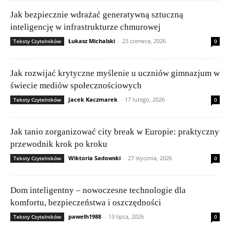
Jak bezpiecznie wdrażać generatywną sztuczną
inteligencję w infrastrukturze chmurowej
Łukasz Michalski
-
23 czerwca, 2026
Teksty Czytelników
0
Jak rozwijać krytyczne myślenie u uczniów gimnazjum w
świecie mediów społecznościowych
Jacek Kaczmarek
-
17 lutego, 2026
Teksty Czytelników
0
Jak tanio zorganizować city break w Europie: praktyczny
przewodnik krok po kroku
Wiktoria Sadowski
-
27 stycznia, 2026
Teksty Czytelników
0
Dom inteligentny – nowoczesne technologie dla
komfortu, bezpieczeństwa i oszczędności
pawelh1988
-
13 lipca, 2026
Teksty Czytelników
0