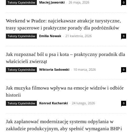
Maciej Jaworski
-
26 maja, 2026
Teksty Czytelników
0
Weekend w Pradze: najciekawsze atrakcje turystyczne,
trasy spacerowe i praktyczne porady dla podróżników
Emilia Nowak
-
21 kwietnia, 2026
Teksty Czytelników
0
Jak rozpoznać ból u psa i kota – praktyczny poradnik dla
właścicieli zwierząt
Wiktoria Sadowski
-
10 marca, 2026
Teksty Czytelników
0
Jak muzyka filmowa wpływa na emocje widzów i odbiór
historii
Konrad Kucharski
-
24 lutego, 2026
Teksty Czytelników
0
Jak zaplanować modernizację systemu odpylania w
zakładzie produkcyjnym, aby spełnić wymagania BHP i