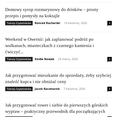
Domowy syrop rozmarynowy do drinków – prosty
przepis i pomysły na koktajle
Konrad Kucharski
-
14 kwietnia, 2026
Teksty Czytelników
0
Weekend w Owernii: jak zaplanować podróż po
wulkanach, miasteczkach z czarnego kamienia i
ćwiczyć...
Emilia Nowak
-
24 marca, 2026
Teksty Czytelników
0
Jak przygotować mieszkanie do sprzedaży, żeby szybciej
znaleźć kupca i nie obniżać ceny
Jacek Kaczmarek
-
7 kwietnia, 2026
Teksty Czytelników
0
Jak przygotować rower i siebie do pierwszych górskich
wypraw – praktyczny przewodnik dla początkujących