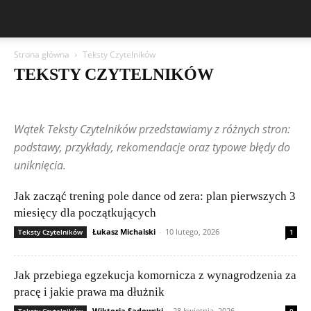
Strona główna
Teksty Czytelników
TEKSTY CZYTELNIKÓW
5G i przyszłość łączności
AI w praktyce
AI w przemyśle
Bezpieczny użytkownik
Chmura i usługi online
DevOps i CICD
Wątek Teksty Czytelników przedstawiamy z różnych stron:
Etyka AI i prawo
Frameworki i biblioteki
Gadżety i nowinki technologiczne
Historia informatyki
podstawy, przykłady, rekomendacje oraz typowe błędy do
Incydenty i ataki
IoT – Internet Rzeczy
Języki programowania
uniknięcia.
Kariera w IT
Legalność i licencjonowanie oprogramowania
Machine Learning
Nowinki technologiczne
Nowości i aktualizacje
Jak zacząć trening pole dance od zera: plan pierwszych 3
Open source i projekty społecznościowe
Poradniki dla początkujących
miesięcy dla początkujących
Poradniki i tutoriale
Porównania i rankingi
Przyszłość technologii
Sieci komputerowe
Składanie komputerów
Startupy i innowacje
Łukasz Michalski
-
10 lutego, 2026
Teksty Czytelników
1
Szyfrowanie i VPN
Teksty Czytelników
Testy i recenzje sprzętu
Wydajność i optymalizacja systemów
Zagrożenia w sieci
Jak przebiega egzekucja komornicza z wynagrodzenia za
pracę i jakie prawa ma dłużnik
Wiktoria Sadowski
-
28 kwietnia, 2026