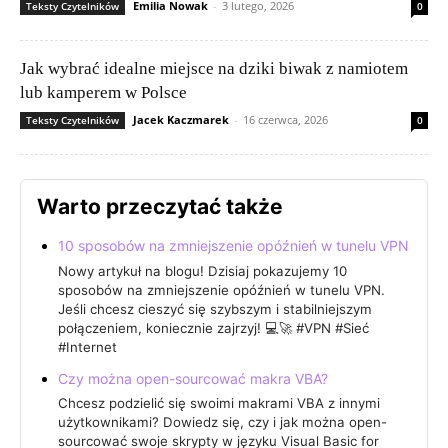
Emilia Nowak
-
3 lutego, 2026
Teksty Czytelników
0
Jak wybrać idealne miejsce na dziki biwak z namiotem
lub kamperem w Polsce
Jacek Kaczmarek
-
16 czerwca, 2026
Teksty Czytelników
0
Warto przeczytać także
10 sposobów na zmniejszenie opóźnień w tunelu VPN
Nowy artykuł na blogu! Dzisiaj pokazujemy 10
sposobów na zmniejszenie opóźnień w tunelu VPN.
Jeśli chcesz cieszyć się szybszym i stabilniejszym
połączeniem, koniecznie zajrzyj! 💻🚀 #VPN #Sieć
#Internet
Czy można open-sourcować makra VBA?
Chcesz podzielić się swoimi makrami VBA z innymi
użytkownikami? Dowiedz się, czy i jak można open-
sourcować swoje skrypty w języku Visual Basic for