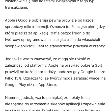
zastanowić się nad kosztami związanymi z tego typu
transakcjami.
Apple i Google pobierają ⁤pewną prowizję od każdej
sprzedaży mikro-licencji. Oznacza to, że część pieniędzy,
które płacisz za aplikację, trafia bezpośrednio‌ do
twórców⁣ oprogramowania, a część trafia do właścicieli
sklepów aplikacji. ‌Jest‍ to standardowa praktyka w branży.
Jednakże warto zauważyć, ​że mogą się ⁤różnić w
zależności od platformy. Apple na przykład pobiera‌ 30%
prowizji⁣ od każdej sprzedaży, podczas gdy Google bierze
tylko 15%. Oznacza to, że twórcy⁣ mogą zarabiać więcej na
Google Play niż na App ‍Store.
Niemniej jednak, warto pamiętać, że opłaty te są
niezbędne do ​utrzymania sklepów aplikacji i zapewnienia
im ‌ciągłego rozwoju. Dzięki nim twórcy ‍mogą liczyć na