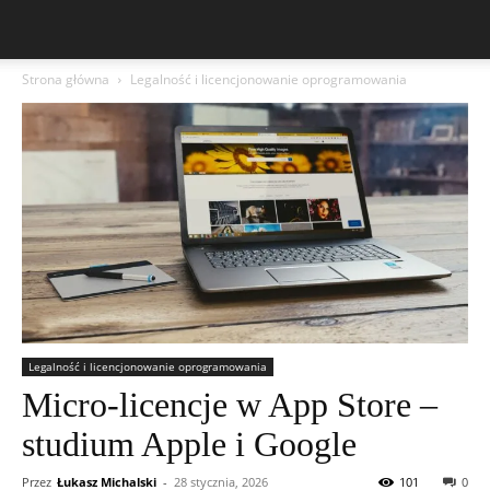
Strona główna
Legalność i licencjonowanie oprogramowania
Legalność i licencjonowanie oprogramowania
Micro-licencje w App Store –
studium Apple i Google
Przez
Łukasz Michalski
-
28 stycznia, 2026
101
0