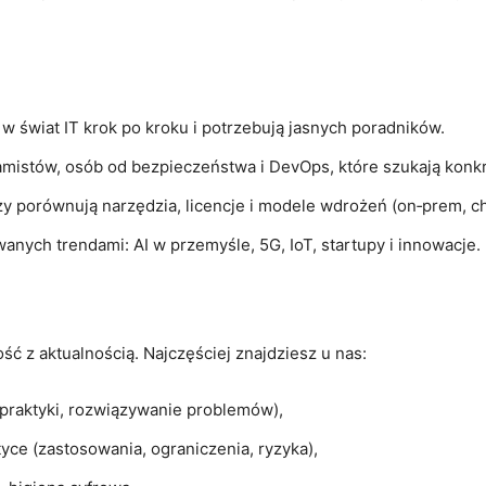
w świat IT krok po kroku i potrzebują jasnych poradników.
amistów, osób od bezpieczeństwa i DevOps, które szukają konkre
zy porównują narzędzia, licencje i modele wdrożeń (on‑prem, c
anych trendami: AI w przemyśle, 5G, IoT, startupy i innowacje.
ć z aktualnością. Najczęściej znajdziesz u nas:
re praktyki, rozwiązywanie problemów),
tyce (zastosowania, ograniczenia, ryzyka),