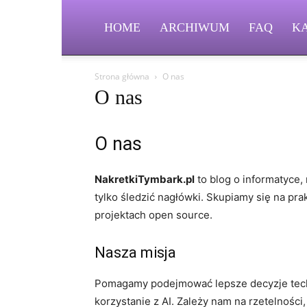
HOME
ARCHIWUM
FAQ
K
Strona główna
O nas
O nas
O nas
NakretkiTymbark.pl
to blog o informatyce, 
tylko śledzić nagłówki. Skupiamy się na pr
projektach open source.
Nasza misja
Pomagamy podejmować lepsze decyzje techn
korzystanie z AI. Zależy nam na rzetelnośc