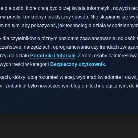
dla osób, które chcą być bliżej świata informatyki, nowych techn
h w prosty, konkretny i praktyczny sposób. Nie skupiamy się w
m na tym, aby pokazywać, jak technologia działa w codziennym
 dla czytelników o różnym poziomie zaawansowania: od osób st
czeństwie, narzędziach, oprogramowaniu czy trendach związanyc
rzyj do działu
Poradniki i tutoriale
. Z kolei osoby zainteresow
wych treści w kategorii
Bezpieczny użytkownik
.
ikach, którzy lubią rozumieć więcej, wybierać świadomie i roz
iTymbark.pl było nowoczesnym blogiem technologicznym, do kt