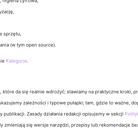
 higiena cyfrowa,
yzację,
e sprzętu,
ania (w tym open source).
nie
Kategorie
.
 które da się realnie wdrożyć; stawiamy na praktyczne kroki, pr
kazujemy zależności i typowe pułapki; tam, gdzie to ważne, d
 publikacji. Zasady działania redakcji opisujemy w sekcji
Polit
dy zmieniają się wersje narzędzi, przepisy lub rekomendacje be