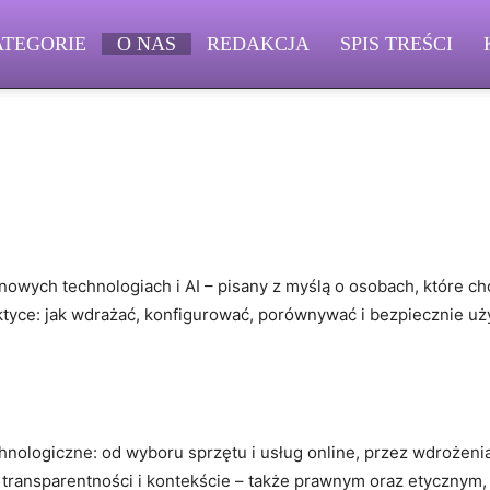
ATEGORIE
O NAS
REDAKCJA
SPIS TREŚCI
nowych technologiach i AI – pisany z myślą o osobach, które chc
aktyce: jak wdrażać, konfigurować, porównywać i bezpiecznie uż
ologiczne: od wyboru sprzętu i usług online, przez wdrożen
i, transparentności i kontekście – także prawnym oraz etycznym