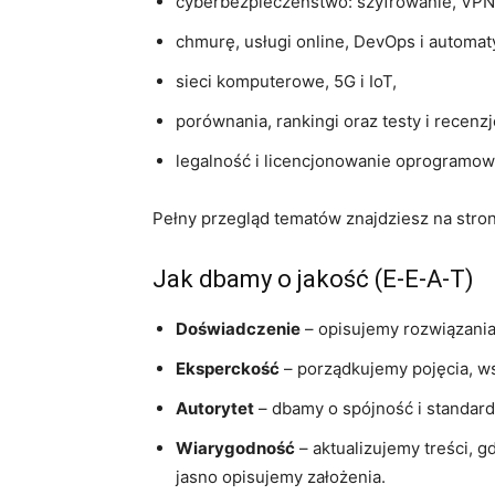
cyberbezpieczeństwo: szyfrowanie, VPN,
chmurę, usługi online, DevOps i automat
sieci komputerowe, 5G i IoT,
porównania, rankingi oraz testy i recenzj
legalność i licencjonowanie oprogramow
Pełny przegląd tematów znajdziesz na stro
Jak dbamy o jakość (E‑E‑A‑T)
Doświadczenie
– opisujemy rozwiązania,
Eksperckość
– porządkujemy pojęcia, ws
Autorytet
– dbamy o spójność i standardy
Wiarygodność
– aktualizujemy treści, g
jasno opisujemy założenia.