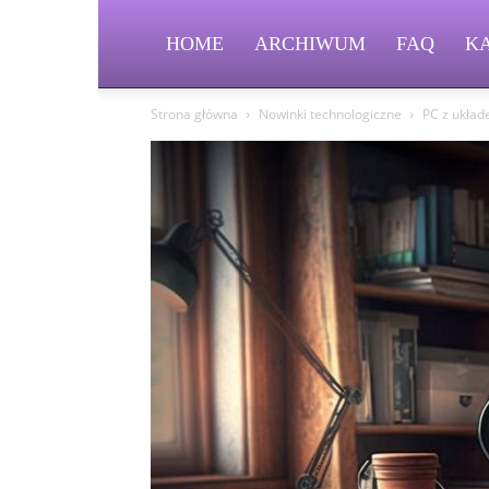
HOME
ARCHIWUM
FAQ
K
Strona główna
Nowinki technologiczne
PC z układ