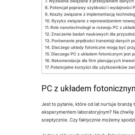
Wyzwania ⁢związane z przesyłaniem danych 
Potencjał⁢ poprawy szybkości i wydajności
Koszty związane z implementacją technologi
Ryzyko⁢ związane ‍z ​wprowadzaniem noweg
Role nanotechnologii w rozwoju ‌PC z ‌ukła
Znaczenie‍ badań naukowych dla ‍przyszłoś
Porównanie‍ prędkości ⁣transmisji danych p
Dlaczego układy​ fotoniczne mogą być ‍przy
Dlaczego‍ PC z układem fotonicznym jest p
Rekomendacje dla firm planujących inwesty
Potencjalne korzyści⁤ dla użytkowników zw
PC z układem⁣ fotonicznym
Jest to pytanie, które od lat nurtuje branż
eksperymentem laboratoryjnym? Na ‌chwilę ob
sceptycznie. Czy⁢ faktycznie⁣ możemy spodzi