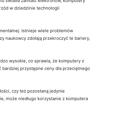
iu światła zamiast⁢ elektronów,​ komputery
rzód‍ w dziedzinie technologii
mentalnej. Istnieje wiele ‌problemów⁤
zy naukowcy zdołają przekroczyć te bariery,
dzo⁣ wysokie, co sprawia, że komputery z
ć bardziej ‌przystępne ceny dla przeciętnego
złości, czy też pozostaną jedynie
ie, może niedługo korzystanie z komputera