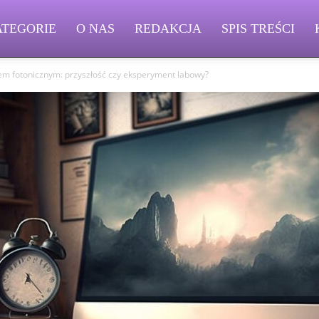
ATEGORIE
O NAS
REDAKCJA
SPIS TREŚCI
em fotonicznym: przyszłość czy eksperyment labowy?