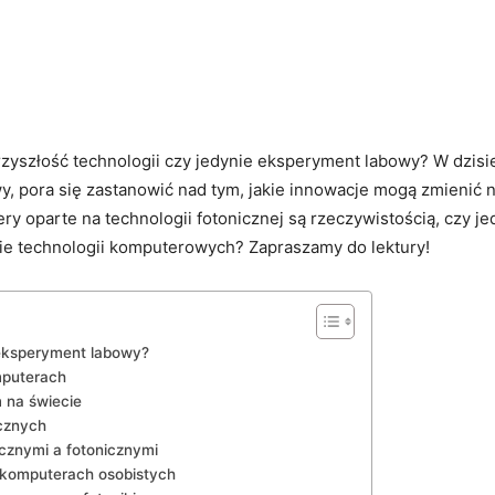
zyszłość ⁤technologii czy jedynie eksperyment⁤ labowy? W dzisi
 pora⁤ się⁢ zastanowić nad tym,⁣ jakie innowacje mogą‍ zmienić‌ n
⁣ oparte na ⁤technologii fotonicznej⁢ są rzeczywistością, czy je
inie technologii⁣ komputerowych? Zapraszamy do ⁤lektury!
 ⁤eksperyment labowy?
mputerach
na​ świecie
icznych
icznymi a fotonicznymi
​komputerach osobistych