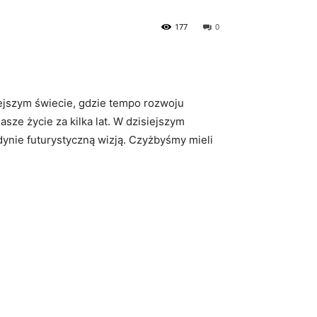
177
0
ejszym świecie, gdzie‌ tempo rozwoju
asze życie za kilka lat. ⁣W dzisiejszym
dynie futurystyczną ⁤wizją. Czyżbyśmy mieli