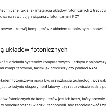
chniczne, takie jak integracja ‌układów fotonicznych z tradycy
towa na‍ rewolucję związana z fotonicznymi PC?
t pewne – rozwój komputerów z⁢ układem fotonicznym stanowi ist
ią układów fotonicznych
ybkości działania systemów ‍komputerowych. Jednym z ​najnowszyc
dami komputerowymi, takimi⁢ jak procesory czy pamięci RAM.
kładem fotonicznym mogą być przyszłością technologii, pozwala
 jest ⁣to jedynie eksperyment labowy, czy rzeczywiście​ realna
ów ‍fotonicznych⁢ do komputerów jest​ ich koszt, który obecnie 
 specjalistycznej wiedzy i technologii, aby zaprojektować ‍i zi