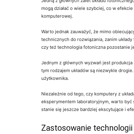
Jedną z⁣ głównych zalet układu⁢ fotoniczneg
⁤mogą ​działać o ⁣wiele szybciej, co w efekc
komputerowej.
Warto⁣ jednak zauważyć, że mimo obiecujących
technicznych do rozwiązania, zanim układy‍
czy ‌też technologia fotoniczna pozostanie 
Jednym z głównych wyzwań jest produkcja⁤ m
tym rodzajem układów⁣ są niezwykle ‌drogie.
użytkownika.
Niezależnie od tego, czy komputery ⁤z‌ układa
‌eksperymentem laboratoryjnym, warto być 
stanie się ​jeszcze ​bardziej ekscytujące i‌ e
Zastosowanie technologii