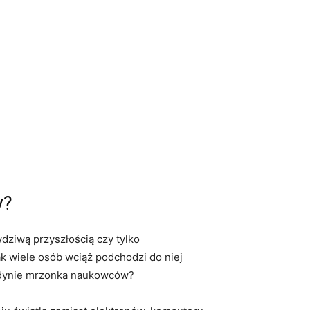
y?
wdziwą przyszłością czy tylko
k⁢ wiele osób wciąż ​podchodzi do niej
 jedynie⁤ mrzonka naukowców?