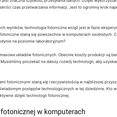
o jest znaczna szybkość przesyłania danych. ⁣Dzięki wykorzystan
ie skróci czas przetwarzania informacji. Jest to ogromny krok nap
 ​wyników, ‌technologia fotoniczna wciąż ​jest w ‍fazie‌ ekspery
 fotoniczne‍ staną⁢ się powszechne ‍w komputerach osobistych. C
jedynie‌ na poziomie laboratoryjnym?
asowa układów fotonicznych. Obecnie​ koszty produkcji są bar
 Musieliśmy poczekać na dalszy rozwój technologii,⁤ aby uzyska
mi fotonicznymi ⁢staną⁣ się rzeczywistością ⁢w ⁣najbliższej przys
świadomym postępów technologicznych w tej⁤ dziedzinie. Kto w
fektywne dzięki technologii ​fotonicznej.
‍ fotonicznej w komputerach