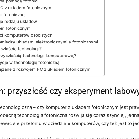
za pomocą fotoniki
 PC z układem fotonicznym
i fotonicznej
o rodzaju ⁣układów
dem fotonicznym
ci komputerów⁣ osobistych
omiędzy układami elektronicznymi a‍ fotonicznymi
szłością technologii?
rzyszłością technologii komputerowej?
cje ⁤w technologię ⁤fotoniczną
iązane z‍ rozwojem PC z układem fotonicznym
:​ przyszłość czy ⁤eksperyment labow
ę technologiczną – czy ‍komputer z⁢ układem fotonicznym jest pra
ecną technologia fotoniczna rozwija‍ się coraz ⁤szybciej, jedna
ewać się⁢ przełomu w‌ dziedzinie ⁣komputerów,⁢ czy też jest to