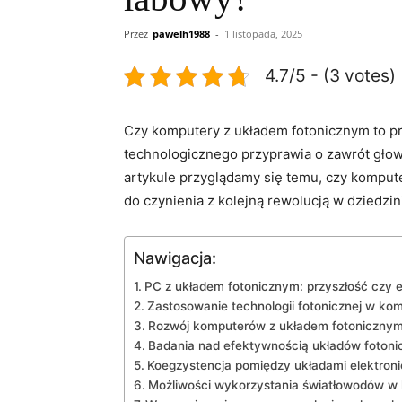
Przez
pawelh1988
-
1 listopada, 2025
4.7/5 - (3 votes)
Czy komputery z układem fotonicznym ⁤to pr
technologicznego przyprawia ​o ‍zawrót głowy,
artykule przyglądamy się temu, czy komputery
do czynienia​ z ⁢kolejną rewolucją ‍w dziedz
Nawigacja:
PC z układem⁣ fotonicznym:​ przyszłość czy
Zastosowanie technologii‍ fotonicznej w ko
Rozwój komputerów z‍ układem fotonicznym 
Badania nad⁣ efektywnością układów foton
Koegzystencja pomiędzy układami​ elektron
Możliwości wykorzystania światłowodów⁤ w 