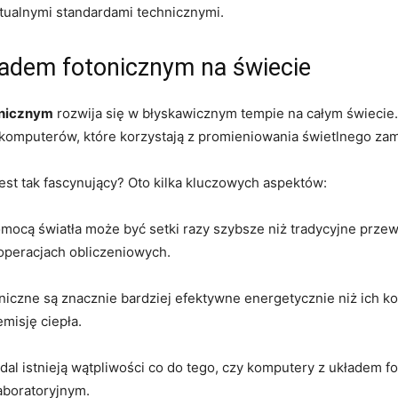
tualnymi standardami⁢ technicznymi.
adem fotonicznym na​ świecie
onicznym
⁢rozwija się w błyskawicznym⁢ tempie ‌na⁤ całym świeci
omputerów, które korzystają z⁣ promieniowania świetlnego zami
jest⁤ tak fascynujący?‍ Oto kilka kluczowych ⁣aspektów:
 za pomocą światła może‍ być ⁤setki razy szybsze niż tradycyjne ⁣p
operacjach obliczeniowych.
otoniczne są znacznie bardziej efektywne ‌energetycznie niż ⁤ic
emisję ciepła.
dal istnieją wątpliwości co do tego, ​czy komputery z układem 
laboratoryjnym.