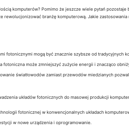
łością komputerów?⁣ Pomimo ⁢że jeszcze wiele pytań ‍pozostaje 
e rewolucjonizować branżę komputerową.‌ Jakie⁣ zastosowania
i fotonicznymi⁤ mogą być znacznie szybsze od tradycyjnych⁣ k
 ⁤fotoniczna może zmniejszyć​ zużycie energii i znacząco obniżyć
sowanie światłowodów zamiast przewodów miedzianych pozwala
wadzenia układów fotonicznych do ​masowej produkcji ​komputer
echnologii ⁣fotonicznej w konwencjonalnych układach komputero
westycji w⁢ nowe urządzenia i oprogramowanie.