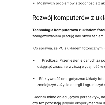
Możliwych problemów z zgodnością z ⁤ak
Rozwój komputerów z‍ ukł
Technologia ‍komputerowa⁢ z układem fot
‍zaangażowaniem pracują nad stworzeniem k
⁣ Co ‍sprawia, ⁢że PC ​z układem fotonicznym ⁣
‍ ⁢ ​⁢ ⁤ ‍ Prędkość: Przeniesienie danych‌
osiągnąć znacznie‌ wyższą wydajność w 
​ ‍ ⁣Efektywność⁤ energetyczna: Układy f
zmniejszyć zużycie energii ​i ograniczyć 
​ ‌ Jednak mimo obiecujących perspektyw, na
czy też‌ pozostają jedynie ⁣eksperymentem 