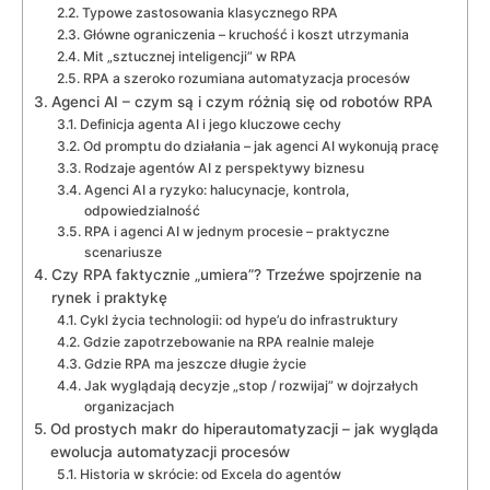
Typowe zastosowania klasycznego RPA
Główne ograniczenia – kruchość i koszt utrzymania
Mit „sztucznej inteligencji” w RPA
RPA a szeroko rozumiana automatyzacja procesów
Agenci AI – czym są i czym różnią się od robotów RPA
Definicja agenta AI i jego kluczowe cechy
Od promptu do działania – jak agenci AI wykonują pracę
Rodzaje agentów AI z perspektywy biznesu
Agenci AI a ryzyko: halucynacje, kontrola,
odpowiedzialność
RPA i agenci AI w jednym procesie – praktyczne
scenariusze
Czy RPA faktycznie „umiera”? Trzeźwe spojrzenie na
rynek i praktykę
Cykl życia technologii: od hype’u do infrastruktury
Gdzie zapotrzebowanie na RPA realnie maleje
Gdzie RPA ma jeszcze długie życie
Jak wyglądają decyzje „stop / rozwijaj” w dojrzałych
organizacjach
Od prostych makr do hiperautomatyzacji – jak wygląda
ewolucja automatyzacji procesów
Historia w skrócie: od Excela do agentów