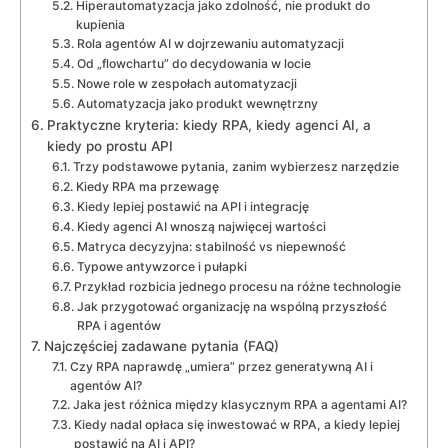
Hiperautomatyzacja jako zdolność, nie produkt do
kupienia
Rola agentów AI w dojrzewaniu automatyzacji
Od „flowchartu” do decydowania w locie
Nowe role w zespołach automatyzacji
Automatyzacja jako produkt wewnętrzny
Praktyczne kryteria: kiedy RPA, kiedy agenci AI, a
kiedy po prostu API
Trzy podstawowe pytania, zanim wybierzesz narzędzie
Kiedy RPA ma przewagę
Kiedy lepiej postawić na API i integrację
Kiedy agenci AI wnoszą najwięcej wartości
Matryca decyzyjna: stabilność vs niepewność
Typowe antywzorce i pułapki
Przykład rozbicia jednego procesu na różne technologie
Jak przygotować organizację na wspólną przyszłość
RPA i agentów
Najczęściej zadawane pytania (FAQ)
Czy RPA naprawdę „umiera” przez generatywną AI i
agentów AI?
Jaka jest różnica między klasycznym RPA a agentami AI?
Kiedy nadal opłaca się inwestować w RPA, a kiedy lepiej
postawić na AI i API?