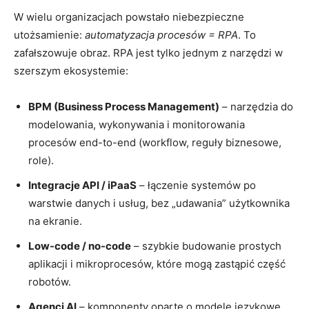
W wielu organizacjach powstało niebezpieczne
utożsamienie:
automatyzacja procesów = RPA
. To
zafałszowuje obraz. RPA jest tylko jednym z narzędzi w
szerszym ekosystemie:
BPM (Business Process Management)
– narzędzia do
modelowania, wykonywania i monitorowania
procesów end-to-end (workflow, reguły biznesowe,
role).
Integracje API / iPaaS
– łączenie systemów po
warstwie danych i usług, bez „udawania” użytkownika
na ekranie.
Low-code / no-code
– szybkie budowanie prostych
aplikacji i mikroprocesów, które mogą zastąpić część
robotów.
Agenci AI
– komponenty oparte o modele językowe,