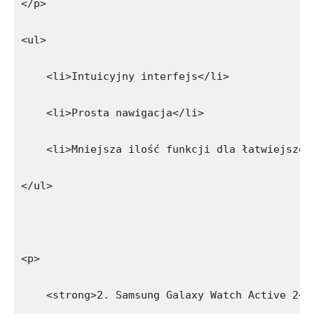
</p>
<ul>
    <li>Intuicyjny interfejs</li>
    <li>Prosta nawigacja</li>
    <li>Mniejsza ilość funkcji dla łatwiejszej
</ul>
<p>
    <strong>2. Samsung Galaxy Watch Active 2</