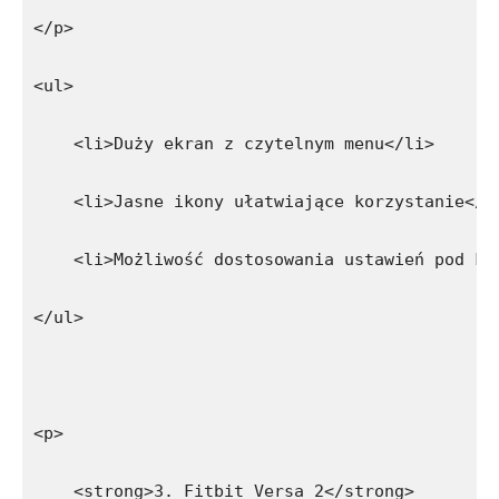
</p>
<ul>
    <li>Duży ekran z czytelnym menu</li>
    <li>Jasne ikony ułatwiające korzystanie</l
    <li>Możliwość dostosowania ustawień pod ką
</ul>
<p>
    <strong>3. Fitbit Versa 2</strong>