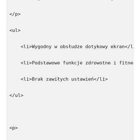
</p>
<ul>
    <li>Wygodny w obsłudze dotykowy ekran</li>
    <li>Podstawowe funkcje zdrowotne i fitness
    <li>Brak zawiłych ustawień</li>
</ul>
<p>