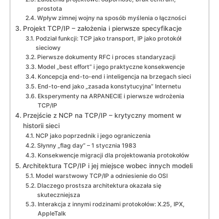
prostota
Wpływ zimnej wojny na sposób myślenia o łączności
Projekt TCP/IP – założenia i pierwsze specyfikacje
Podział funkcji: TCP jako transport, IP jako protokół
sieciowy
Pierwsze dokumenty RFC i proces standaryzacji
Model „best effort” i jego praktyczne konsekwencje
Koncepcja end-to-end i inteligencja na brzegach sieci
End-to-end jako „zasada konstytucyjna” Internetu
Eksperymenty na ARPANECIE i pierwsze wdrożenia
TCP/IP
Przejście z NCP na TCP/IP – krytyczny moment w
historii sieci
NCP jako poprzednik i jego ograniczenia
Słynny „flag day” – 1 stycznia 1983
Konsekwencje migracji dla projektowania protokołów
Architektura TCP/IP i jej miejsce wobec innych modeli
Model warstwowy TCP/IP a odniesienie do OSI
Dlaczego prostsza architektura okazała się
skuteczniejsza
Interakcja z innymi rodzinami protokołów: X.25, IPX,
AppleTalk