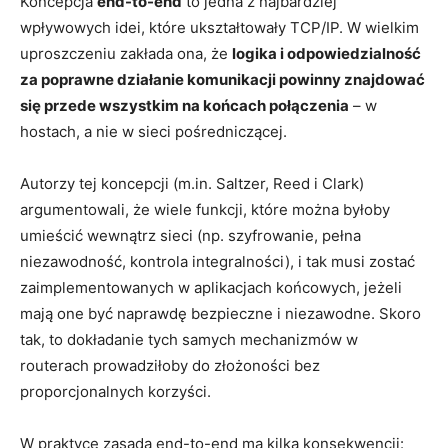
Koncepcja
end-to-end
to jedna z najbardziej
wpływowych idei, które ukształtowały TCP/IP. W wielkim
uproszczeniu zakłada ona, że
logika i odpowiedzialność
za poprawne działanie komunikacji powinny znajdować
się przede wszystkim na końcach połączenia
– w
hostach, a nie w sieci pośredniczącej.
Autorzy tej koncepcji (m.in. Saltzer, Reed i Clark)
argumentowali, że wiele funkcji, które można byłoby
umieścić wewnątrz sieci (np. szyfrowanie, pełna
niezawodność, kontrola integralności), i tak musi zostać
zaimplementowanych w aplikacjach końcowych, jeżeli
mają one być naprawdę bezpieczne i niezawodne. Skoro
tak, to dokładanie tych samych mechanizmów w
routerach prowadziłoby do złożoności bez
proporcjonalnych korzyści.
W praktyce zasada end-to-end ma kilka konsekwencji: