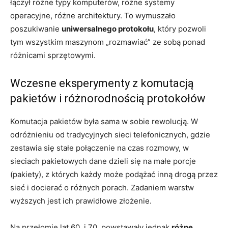
łączył różne typy komputerów, różne systemy
operacyjne, różne architektury. To wymuszało
poszukiwanie
uniwersalnego protokołu
, który pozwoli
tym wszystkim maszynom „rozmawiać” ze sobą ponad
różnicami sprzętowymi.
Wczesne eksperymenty z komutacją
pakietów i różnorodnością protokołów
Komutacja pakietów była sama w sobie rewolucją. W
odróżnieniu od tradycyjnych sieci telefonicznych, gdzie
zestawia się stałe połączenie na czas rozmowy, w
sieciach pakietowych dane dzieli się na małe porcje
(pakiety), z których każdy może podążać inną drogą przez
sieć i docierać o różnych porach. Zadaniem warstw
wyższych jest ich prawidłowe złożenie.
Na przełomie lat 60. i 70. powstawały jednak
różne,