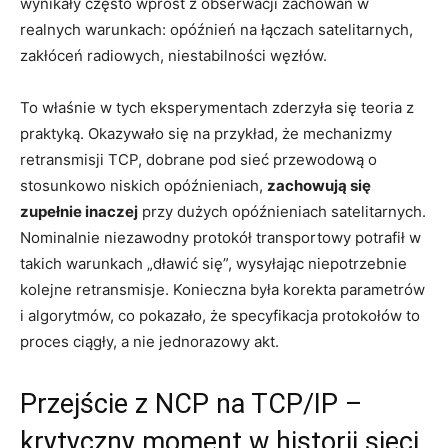
wynikały często wprost z obserwacji zachowań w
realnych warunkach: opóźnień na łączach satelitarnych,
zakłóceń radiowych, niestabilności węzłów.
To właśnie w tych eksperymentach zderzyła się teoria z
praktyką. Okazywało się na przykład, że mechanizmy
retransmisji TCP, dobrane pod sieć przewodową o
stosunkowo niskich opóźnieniach,
zachowują się
zupełnie inaczej
przy dużych opóźnieniach satelitarnych.
Nominalnie niezawodny protokół transportowy potrafił w
takich warunkach „dławić się”, wysyłając niepotrzebnie
kolejne retransmisje. Konieczna była korekta parametrów
i algorytmów, co pokazało, że specyfikacja protokołów to
proces ciągły, a nie jednorazowy akt.
Przejście z NCP na TCP/IP –
krytyczny moment w historii sieci