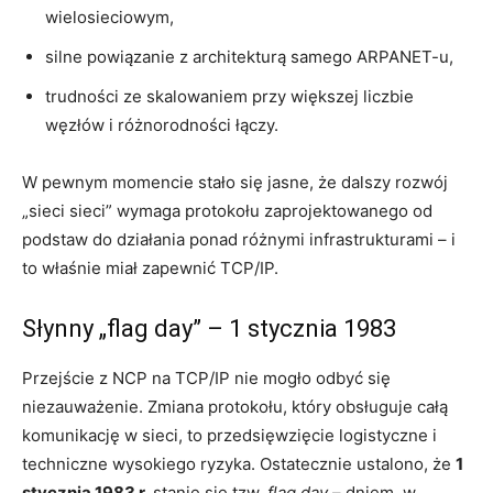
wielosieciowym,
silne powiązanie z architekturą samego ARPANET-u,
trudności ze skalowaniem przy większej liczbie
węzłów i różnorodności łączy.
W pewnym momencie stało się jasne, że dalszy rozwój
„sieci sieci” wymaga protokołu zaprojektowanego od
podstaw do działania ponad różnymi infrastrukturami – i
to właśnie miał zapewnić TCP/IP.
Słynny „flag day” – 1 stycznia 1983
Przejście z NCP na TCP/IP nie mogło odbyć się
niezauważenie. Zmiana protokołu, który obsługuje całą
komunikację w sieci, to przedsięwzięcie logistyczne i
techniczne wysokiego ryzyka. Ostatecznie ustalono, że
1
stycznia 1983 r.
stanie się tzw.
flag day
– dniem, w