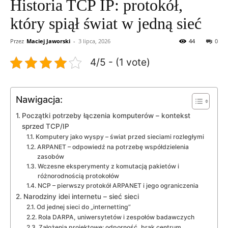
Historia TCP IP: protokół,
który spiął świat w jedną sieć
Przez
Maciej Jaworski
-
3 lipca, 2026
44
0
4/5 - (1 vote)
Nawigacja:
Początki potrzeby łączenia komputerów – kontekst
sprzed TCP/IP
Komputery jako wyspy – świat przed sieciami rozległymi
ARPANET – odpowiedź na potrzebę współdzielenia
zasobów
Wczesne eksperymenty z komutacją pakietów i
różnorodnością protokołów
NCP – pierwszy protokół ARPANET i jego ograniczenia
Narodziny idei internetu – sieć sieci
Od jednej sieci do „internetting”
Rola DARPA, uniwersytetów i zespołów badawczych
Założenia projektowe: odporność, brak centrum,