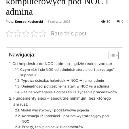
komputerowych pod NOC i
admina
Przez
Konrad Kucharski
-
6 czerwca, 2026
50
0
Rate this post
Nawigacja:
Od helpdesku do NOC i admina – gdzie realnie zacząć
Czym różni się NOC od administratora sieci i „czystego”
supportu
Typowa ścieżka: helpdesk → NOC → junior admin
Umiejętności potrzebne na start w NOC vs u admina
Realne wymagania z ogłoszeń vs życzenia pracodawców
Fundamenty sieci – absolutne minimum, bez którego
ani rusz
Model warstwowy i podstawowe pojęcia
Adresacja IP i podsieci – poziom wystarczający pod
NOC
Prosty, tani plan nauki fundamentów