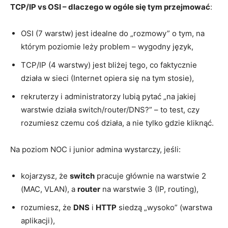
TCP/IP vs OSI – dlaczego w ogóle się tym przejmować
:
OSI (7 warstw) jest idealne do „rozmowy” o tym, na
którym poziomie leży problem – wygodny język,
TCP/IP (4 warstwy) jest bliżej tego, co faktycznie
działa w sieci (Internet opiera się na tym stosie),
rekruterzy i administratorzy lubią pytać „na jakiej
warstwie działa switch/router/DNS?” – to test, czy
rozumiesz czemu coś działa, a nie tylko gdzie kliknąć.
Na poziom NOC i junior admina wystarczy, jeśli:
kojarzysz, że
switch
pracuje głównie na warstwie 2
(MAC, VLAN), a
router
na warstwie 3 (IP, routing),
rozumiesz, że
DNS
i
HTTP
siedzą „wysoko” (warstwa
aplikacji),