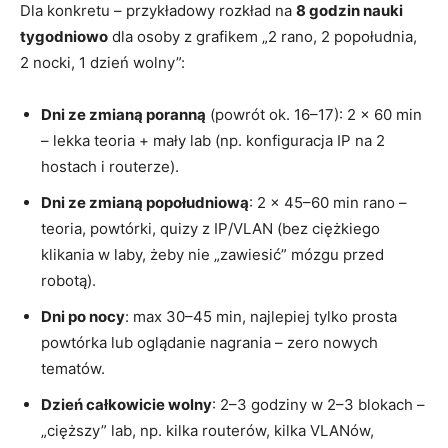
Dla konkretu – przykładowy rozkład na
8 godzin nauki
tygodniowo
dla osoby z grafikem „2 rano, 2 popołudnia,
2 nocki, 1 dzień wolny”:
Dni ze zmianą poranną
(powrót ok. 16–17): 2 × 60 min
– lekka teoria + mały lab (np. konfiguracja IP na 2
hostach i routerze).
Dni ze zmianą popołudniową
: 2 × 45–60 min rano –
teoria, powtórki, quizy z IP/VLAN (bez ciężkiego
klikania w laby, żeby nie „zawiesić” mózgu przed
robotą).
Dni po nocy
: max 30–45 min, najlepiej tylko prosta
powtórka lub oglądanie nagrania – zero nowych
tematów.
Dzień całkowicie wolny
: 2–3 godziny w 2–3 blokach –
„cięższy” lab, np. kilka routerów, kilka VLANów,