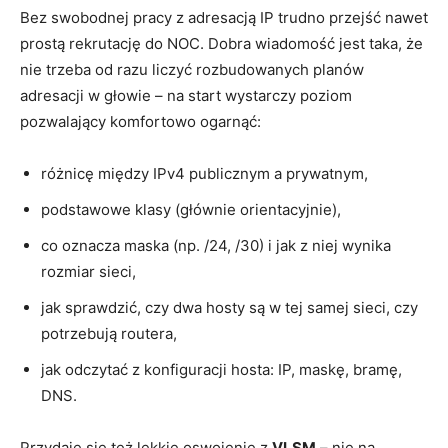
Bez swobodnej pracy z adresacją IP trudno przejść nawet
prostą rekrutację do NOC. Dobra wiadomość jest taka, że
nie trzeba od razu liczyć rozbudowanych planów
adresacji w głowie – na start wystarczy poziom
pozwalający komfortowo ogarnąć:
różnicę między IPv4 publicznym a prywatnym,
podstawowe klasy (głównie orientacyjnie),
co oznacza maska (np. /24, /30) i jak z niej wynika
rozmiar sieci,
jak sprawdzić, czy dwa hosty są w tej samej sieci, czy
potrzebują routera,
jak odczytać z konfiguracji hosta: IP, maskę, bramę,
DNS.
Przydaje się też lekkie oswojenie z
VLSM
– nie na