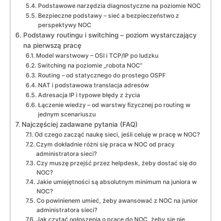
Podstawowe narzędzia diagnostyczne na poziomie NOC
Bezpieczne podstawy – sieć a bezpieczeństwo z
perspektywy NOC
Podstawy routingu i switching – poziom wystarczający
na pierwszą pracę
Model warstwowy – OSI i TCP/IP po ludzku
Switching na poziomie „robota NOC”
Routing – od statycznego do prostego OSPF
NAT i podstawowa translacja adresów
Adresacja IP i typowe błędy z życia
Łączenie wiedzy – od warstwy fizycznej po routing w
jednym scenariuszu
Najczęściej zadawane pytania (FAQ)
Od czego zacząć naukę sieci, jeśli celuję w pracę w NOC?
Czym dokładnie różni się praca w NOC od pracy
administratora sieci?
Czy muszę przejść przez helpdesk, żeby dostać się do
NOC?
Jakie umiejętności są absolutnym minimum na juniora w
NOC?
Co powinienem umieć, żeby awansować z NOC na junior
administratora sieci?
Jak czytać ogłoszenia o pracę do NOC, żeby się nie