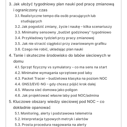
Jak ułożyć tygodniowy plan nauki pod pracę zmianową
i ograniczony czas
Realistyczne tempo dla osób pracujących lub
studiujących
Jak pogodzić zmiany, życie i naukę – kilka scenariuszy
Minimalny sensowny „budżet godzinowy” tygodniowo
Przykładowy tydzień przy pracy zmianowej
Jak nie stracić ciągłości przy zwariowanym grafiku
Czego nie robić, układając plan nauki
Tanie i skuteczne środowisko do labów sieciowych w
domu
Sprzęt fizyczny vs symulatory – co ma sens na start
Minimalne wymagania sprzętowe pod laby
Packet Tracer – budżetowa klasyka na poziom NOC
GNS3/EVE-NG – gdy chcesz pójść krok dalej
Własna sieć domowa jako poligon
Jak projektować własne laby pod NOC/admina
Kluczowe obszary wiedzy sieciowej pod NOC – co
dokładnie opanować
Monitoring, alerty i podstawowa telemetria
Interpretacja typowych metryk i alertów
Prosta procedura reagowania na alerty