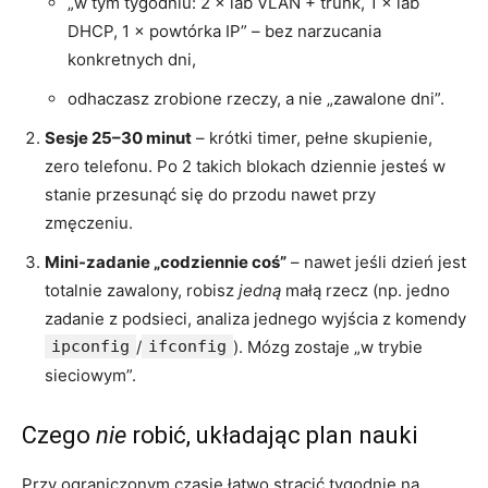
„w tym tygodniu: 2 × lab VLAN + trunk, 1 × lab
DHCP, 1 × powtórka IP” – bez narzucania
konkretnych dni,
odhaczasz zrobione rzeczy, a nie „zawalone dni”.
Sesje 25–30 minut
– krótki timer, pełne skupienie,
zero telefonu. Po 2 takich blokach dziennie jesteś w
stanie przesunąć się do przodu nawet przy
zmęczeniu.
Mini-zadanie „codziennie coś”
– nawet jeśli dzień jest
totalnie zawalony, robisz
jedną
małą rzecz (np. jedno
zadanie z podsieci, analiza jednego wyjścia z komendy
ipconfig
/
ifconfig
). Mózg zostaje „w trybie
sieciowym”.
Czego
nie
robić, układając plan nauki
Przy ograniczonym czasie łatwo stracić tygodnie na