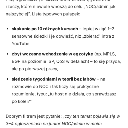
rzeczy, które niewiele wnoszą do celu „NOC/admin jak
najszybciej”. Lista typowych pułapek:
skakanie po 10 różnych kursach
– lepiej wziąć 1–2
sensowne ścieżki i je dowieźć, niż „zbierać” intra z
YouTube,
zbyt wczesne wchodzenie w egzotykę
(np. MPLS,
BGP na poziomie ISP, QoS w detalach) – to się przyda,
ale po pierwszej pracy,
siedzenie tygodniami w teorii bez labów
– na
rozmowie do NOC i tak liczy się praktyczne
rozumienie, typu: „tu host nie działa, co sprawdzasz
po kolei?”.
Dobrym filtrem jest pytanie:
„czy ten temat pojawia się w
3–4 ogłoszeniach na junior NOC/admin w moim