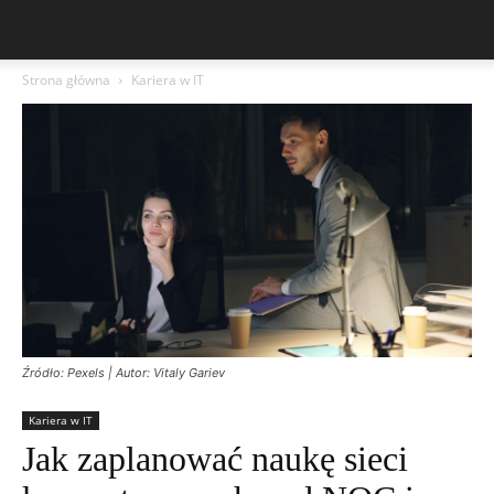
Strona główna
Kariera w IT
Źródło: Pexels | Autor: Vitaly Gariev
Kariera w IT
Jak zaplanować naukę sieci