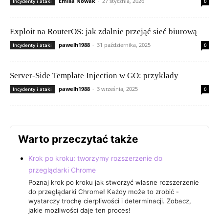
Emilia Nowak
-
27 stycznia, 2026
Incydenty i ataki
0
Exploit na RouterOS: jak zdalnie przejąć sieć biurową
pawelh1988
-
31 października, 2025
Incydenty i ataki
0
Server-Side Template Injection w GO: przykłady
pawelh1988
-
3 września, 2025
Incydenty i ataki
0
Warto przeczytać także
Krok po kroku: tworzymy rozszerzenie do
przeglądarki Chrome
Poznaj krok po kroku jak stworzyć własne rozszerzenie
do przeglądarki Chrome! Każdy może to zrobić -
wystarczy trochę cierpliwości i determinacji. Zobacz,
jakie możliwości daje ten proces!