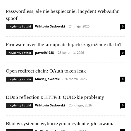
Passwordless, ale nie bezpiecznie: incydent WebAuthn
spoof
Wiktoria Sadowski
-
24 maja, 2026
Incydenty i ataki
0
Firmware over-the-air update hijack: zagrożenie dla IoT
pawelh1988
-
25 kwietnia, 2026
Incydenty i ataki
0
Open redirect chain: OAuth token leak
Maciej Jaworski
-
26 marca, 2026
Incydenty i ataki
0
DDoS reflection z HTTP/3: QUIC-kie problemy
Wiktoria Sadowski
-
25 lutego, 2026
Incydenty i ataki
0
Błąd w systemie wyborczym: incydent e-głosowania